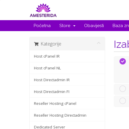
Početna
Store
Obavijesti
Baza zn
Iza
Kategorije
Host cPanel IR
Host cPanel NL
Host Directadmin IR
Host Directadmin FI
Reseller Hosting cPanel
Reseller Hosting Directadmin
Dedicated Server