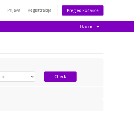
Prijava
Registtracija
Pregled košarice
Račun
Check