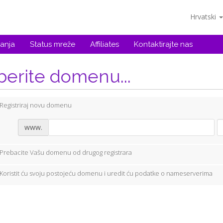
Hrvatski
anja
Status mreže
Affiliates
Kontaktirajte nas
berite domenu...
Registriraj novu domenu
www.
Prebacite Vašu domenu od drugog registrara
Koristit ću svoju postojeću domenu i uredit ću podatke o nameserverima